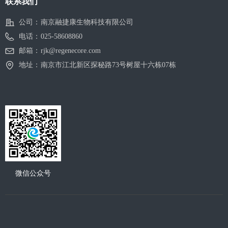
联系我们
公司：
南京融捷康生物科技有限公司
电话：
025-58608860
邮箱：
rjk@regenecore.com
地址：
南京市江北新区探秘路73号树屋十六栋07栋
微信公众号