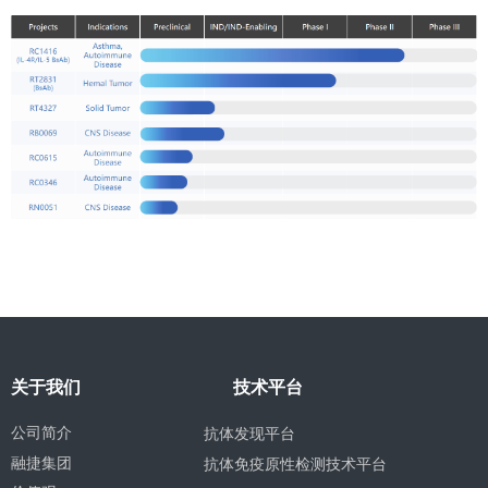
关于我们
技术平台
公司简介
抗体发现平台
融捷集团
抗体免疫原性检测技术平台