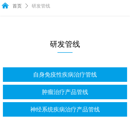
낀
首页
ꄲ
研发管线
研发管线
——
自身免疫性疾病治疗管线
肿瘤治疗产品管线
神经系统疾病治疗产品管线