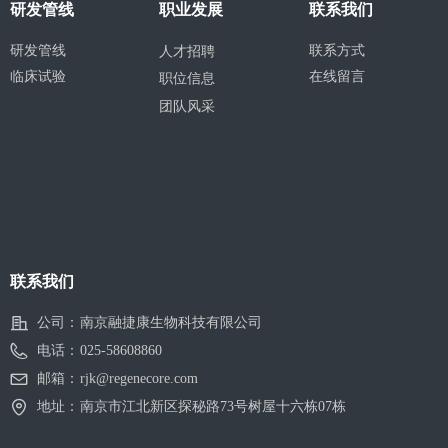
研发管线
职业发展
联系我们
研发管线
联系方式
人才招聘
临床试验
在线留言
职位信息
团队风采
联系我们
公司：
南京融捷康生物科技有限公司
电话：
025-58608860
邮箱：
rjk@regenecore.com
地址：
南京市江北新区探秘路73号树屋十六栋07栋