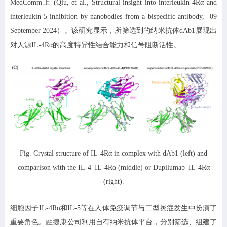
MedComm上 (Qiu, et al., Structural insight into interleukin-4Rα and
interleukin-5 inhibition by nanobodies from a bispecific antibody, 09
September 2024）。该研究显示，所筛选到的纳米抗体dAb1展现出
对人源IL-4Rα的高度特异性结合能力和信号阻断活性。
Fig. Crystal structure of IL-4Rα in complex with dAb1 (left) and
comparison with the IL-4–IL-4Rα (middle) or Dupilumab–IL-4Rα
(right).
细胞因子IL-4Rα和IL-5等在人体免疫调节与二型炎症发生中扮演了
重要角色。融捷康公司利用自有纳米抗体平台，分别筛选、组建了