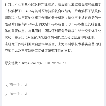
针对IL-4Rα和IL-5的双特异性纳米。联合团队通过结合结构生物学
方法解析了IL-4Rα与其对应单抗的复合物结构，后者解释了该抗体
阻断IL-4Rα与其配体相互作用的分子机制：抗体主要通过自身的一
段疏水口袋与IL-4Rα上的关键loop环结合，该loop环也是其结合配
体的重要位点。与此同时，团队还利用分子建模并结合突变体生化
实验，提示IL-5对应的纳米抗体的可能结合位点以及抑制机理。
该研究工作得到国家自然科学基金、上海市科学技术委员会基础研
究项目以及三江源研究院健康研究项目的支持。
原文链接： https://doi.org/10.1002/mco2.700
前一个：
无
ꄴ
后一个：
无
ꄲ