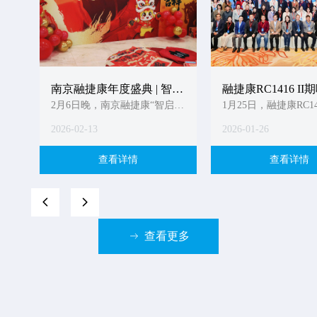
南京融捷康年度盛典 | 智启
融捷康RC1416 I
2月6日晚，南京融捷康“智启新
新程 捷力奋进
床研究项目启动暨
1月25日，融捷康RC1
程，捷力奋进”主题年会正式举
液哮喘适应症II期临
究者会圆满召开
2026-02-13
2026-01-26
行。
目启动暨全国研究者
圆满举行。
查看详情
查看详情
넳
넲
查看更多
ꁹ