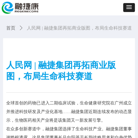
首页
ꄲ
人民网 | 融捷集团再拓商业版图，布局生命科技赛道
人民网 | 融捷集团再拓商业版
图，布局生命科技赛道
全球首创的药物已进入二期临床试验，生命健康研究院在广州成立
并推进科技研发及产业化基地……融捷集团近期连续发布的动态显
示，生物医药相关产业将是该集团又一新发展引擎。
在众多创新赛道中，融捷集团选择了生命科技产业。融捷集团董事
谢晔根透露，这是集团董事长吕向阳基于长期战略思考和自身优势