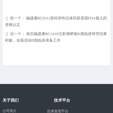
前一个：
融捷康RT2831双特异性抗体药获美国FDA孤儿药
ꄴ
资格认定
后一个：
南京融捷康RC1416注射液哮喘Ib期临床研究结果
ꄲ
积极，全面启动II期临床准备工作
关于我们
技术平台
公司简介
抗体发现平台