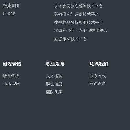
融捷集团
抗体免疫原性检测技术平台
价值观
药效研究与评价技术平台
生物样品分析检测技术平台
抗体药CMC工艺开发技术平台
融捷康AI技术平台
研发管线
职业发展
联系我们
研发管线
联系方式
人才招聘
临床试验
在线留言
职位信息
团队风采