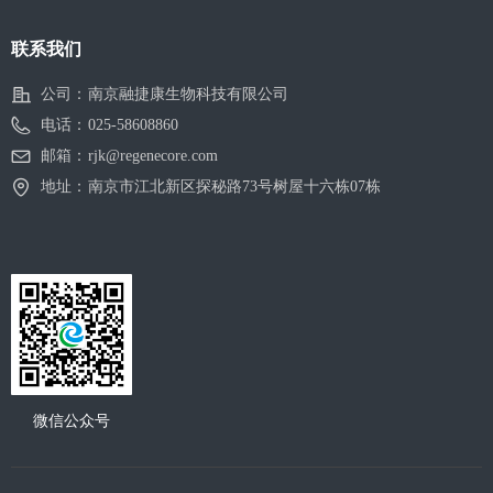
联系我们
公司：
南京融捷康生物科技有限公司
电话：
025-58608860
邮箱：
rjk@regenecore.com
地址：
南京市江北新区探秘路73号树屋十六栋07栋
微信公众号