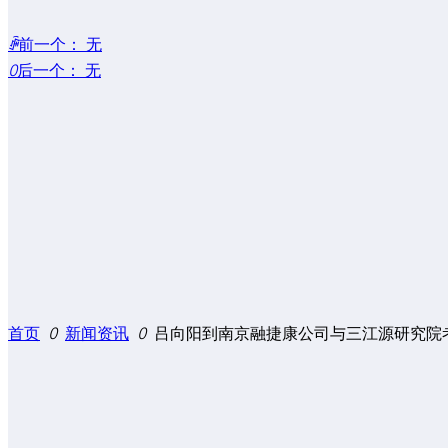
新闻资讯
抗体免疫原性检测技术平台
研发管线
ꄴ
前一个：
无
ꄲ
后一个：
无
职业发展
药效研究与评价技术平台
临床试验
联系我们
生物样品分析检测技术平台
人才招聘
抗体药CMC工艺开发技术平台
职位信息
联系方式
首页
ꄲ
新闻资讯
ꄲ
吕向阳到南京融捷康公司与三江源研究院
融捷康AI技术平台
团队风采
在线留言